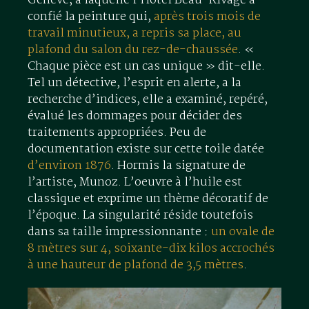
Genève, à laquelle l’Hôtel Beau-Rivage a
confié la peinture qui,
après trois mois de
travail minutieux, a repris sa place, au
plafond du salon du rez-de-chaussée
. «
Chaque pièce est un cas unique » dit-elle.
Tel un détective, l’esprit en alerte, a la
recherche d’indices, elle a examiné, repéré,
évalué les dommages pour décider des
traitements appropriées. Peu de
documentation existe sur cette toile datée
d’environ 1876
. Hormis la signature de
l’artiste, Munoz. L’oeuvre à l’huile est
classique et exprime un thème décoratif de
l’époque. La singularité réside toutefois
dans sa taille impressionnante :
un ovale de
8 mètres sur 4, soixante-dix kilos accrochés
à une hauteur de plafond de 3,5 mètres
.